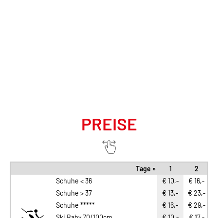
PREISE
Tage »
1
2
Schuhe < 36
€ 10,-
€ 16,-
€
Schuhe > 37
€ 13,-
€ 23,-
€
Schuhe *****
€ 16,-
€ 29,-
€
Ski Baby 70/100cm
€ 10,-
€ 17,-
€