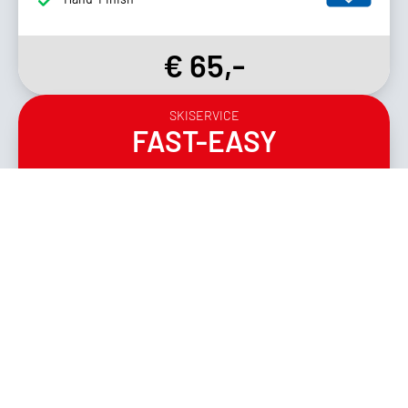
€ 65,-
SKISERVICE
FAST-EASY
Kantenschliff (88°)
Kantentuning (0,5° mit Keramik)
Heißwachs
Pollieren
€ 29,-
Irrtümer und kurzfristige Preisänderungen bleiben stets vorbehalten