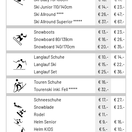
Ski Junior 110/140cm
€ 14,-
€ 23,-
€
Ski Allround ****
€ 26,-
€ 47,-
€
Ski Allround Superior *****
€ 37,-
€ 67,-
€
Snowboots
€ 13,-
€ 23,-
€
Snowboard 80/139cm
€ 16,-
€ 26,-
€
Snowboard 140/170cm
€ 20,-
€ 35,-
€
Langlauf Schuhe
€ 10,-
€ 14,-
€
Langlauf Ski
€ 15,-
€ 22,-
€
Langlauf Set
€ 25,-
€ 36,-
€
Touren Schuhe
€ 16,-
Tourenski inkl. Fell *****
€ 32,-
Schneeschuhe
€ 17,-
€ 27,-
Snowblade
€ 13,-
€ 23,-
€
Rodel
€ 11,-
Helm Senior
€ 9,-
€ 16,-
€
Helm KIDS
€ 5,-
€ 10,-
€