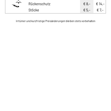
Rückenschutz
€ 8,-
€ 14,-
€
Stöcke
€ 5,-
€ 7,-
Irrtümer und kurzfristige Preisänderungen bleiben stets vorbehalten