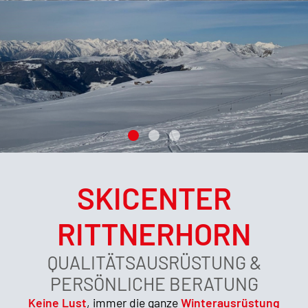
1
2
3
SKICENTER
RITTNERHORN
QUALITÄTSAUSRÜSTUNG &
PERSÖNLICHE BERATUNG
Keine Lust
, immer die ganze
Winterausrüstung